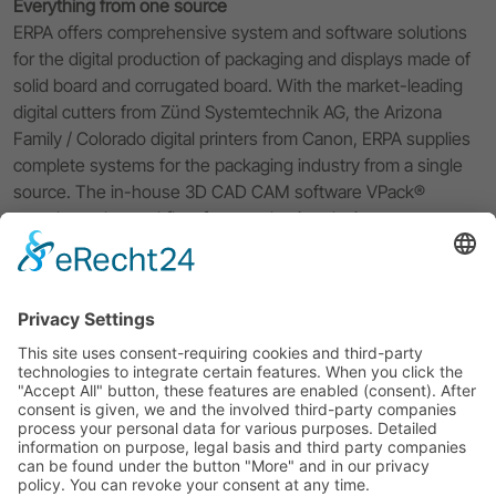
Everything from one source
ERPA offers comprehensive system and software solutions
for the digital production of packaging and displays made of
solid board and corrugated board. With the market-leading
digital cutters from Zünd Systemtechnik AG, the Arizona
Family / Colorado digital printers from Canon, ERPA supplies
complete systems for the packaging industry from a single
source. The in-house 3D CAD CAM software VPack®
completes the workflow from packaging design to
prototyping and digital small batch production of your
packaging solution. With excellent service and 40 years of
experience, ERPA supports you in all questions concerning
your workflow.
Imprint
Privacy Policy
ERPA Systeme GmbH
Software and system solutions for the packaging industry