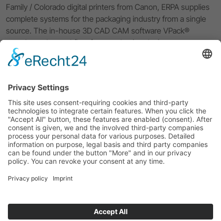
Family / Colorado digital printers from Canon, ERPA supplies
complete systems for the packaging industry from a single
source. The in-house 3D CAD CAM software VPack®
completes the workflow from packaging design to
prototyping and digital small batch production of your
packaging solution. With excellent service and 40 years of
experience, ERPA supports you in all questions concerning
your workflow.
Imprint
Privacy Policy
ERPA Systeme GmbH
Software and system solutions for the packaging industry
Willi-Eichler-Str. 24
GER-37079 Göttingen