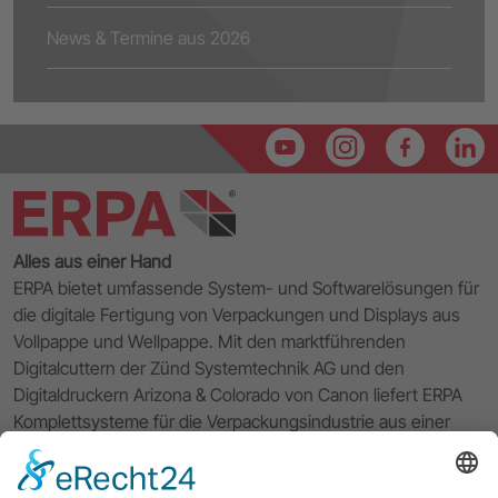
News & Termine aus 2026
Alles aus einer Hand
ERPA bietet umfassende System- und Softwarelösungen für
die digitale Fertigung von Verpackungen und Displays aus
Vollpappe und Wellpappe. Mit den marktführenden
Digitalcuttern der Zünd Systemtechnik AG und den
Digitaldruckern Arizona & Colorado von Canon liefert ERPA
Komplettsysteme für die Verpackungsindustrie aus einer
Hand. Die hauseigene 3D CAD CAM Software VPack®
komplettiert den Workflow von der Entwicklung und dem