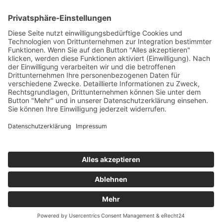
Verpackungsdesign über das Prototyping bis hin zur digitalen
Kleinserienproduktion Ihrer Verpackungslösung. Mit
exzellentem Service und 40 Jahren Erfahrung unterstützt
Sie ERPA bei allen Fragen rund um Ihren Workflow.
Impressum
Datenschutzerklärung
ERPA Systeme GmbH
Software- und Systemlösungen für die Verpackungsindustrie
Willi-Eichler-Str. 24
D-37079 Göttingen
Tel.:
+49 (0)551 789 50-0
Fax:
+49 (0)551 789 50-77
E-Mail:
info@
erpa.de