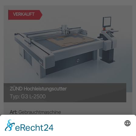
VERKAUFT
ZÜND Hochleistungscutter
Typ: G3 L-2500
Art:
Gebrauchtmaschine
Nummer:
A4011
Verfügbar:
VERKAUFT