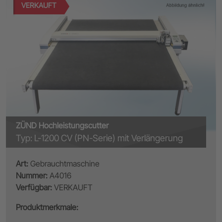
VERKAUFT
ZÜND Hochleistungscutter
Typ: L-1200 CV (PN-Serie) mit Verlängerung
Art:
Gebrauchtmaschine
Nummer:
A4016
Verfügbar:
VERKAUFT
Produktmerkmale: