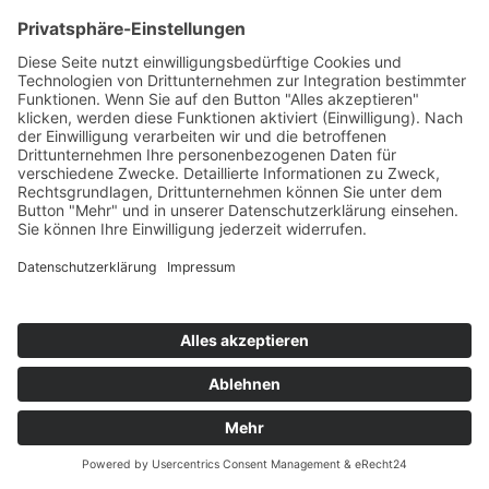
Produktmerkmale:
Erstinstallation 06/2021
Arbeitsbereich: 1800 mm x 2500 mm
2 Universalmodule (1x UM-ZP, 1x UM-ZS)
Vakuumturbine 1 - 9 kW
mehr erfahren
VERKAUFT