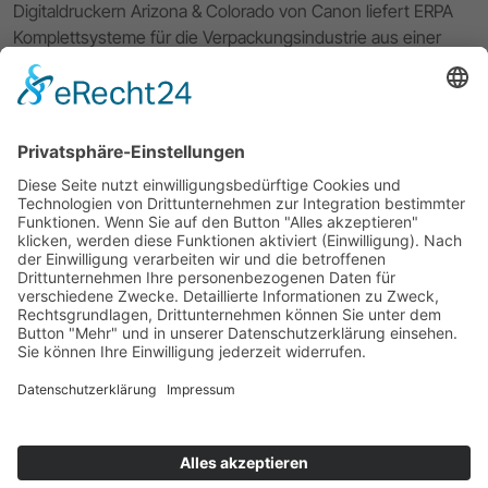
Digitaldruckern Arizona & Colorado von Canon liefert ERPA
Komplettsysteme für die Verpackungsindustrie aus einer
Hand. Die hauseigene 3D CAD CAM Software VPack®
komplettiert den Workflow von der Entwicklung und dem
Verpackungsdesign über das Prototyping bis hin zur digitalen
Kleinserienproduktion Ihrer Verpackungslösung. Mit
exzellentem Service und 40 Jahren Erfahrung unterstützt
Sie ERPA bei allen Fragen rund um Ihren Workflow.
Impressum
Datenschutzerklärung
ERPA Systeme GmbH
Software- und Systemlösungen für die Verpackungsindustrie
Willi-Eichler-Str. 24
D-37079 Göttingen