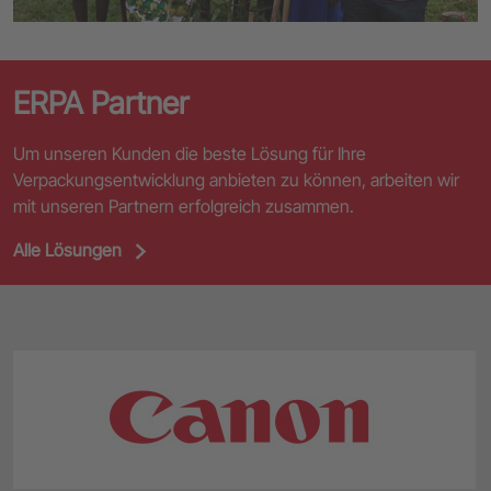
ERPA Partner
Um unseren Kunden die beste Lösung für Ihre
Verpackungsentwicklung anbieten zu können, arbeiten wir
mit unseren Partnern erfolgreich zusammen.
Alle Lösungen