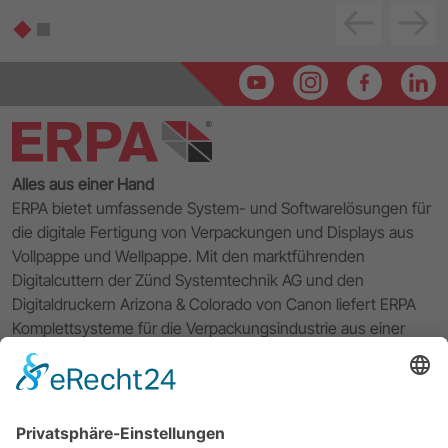
‹
›
Alles aus einer Hand
ERPA bietet umfassende System- und Softwarelösungen für
die digitale Fertigung von Verpackungen und Displays aus
Vollpappe und Wellpappe. Mit den marktführenden
Digitalcuttern der Zünd Systemtechnik AG und den
Digitaldruckern Arizona & Colorado von Canon liefert ERPA
Komplettsysteme für die Verpackungsindustrie aus einer
Hand. Die hauseigene 3D CAD CAM Software VPack®
komplettiert den Workflow von der Entwicklung und dem
Verpackungsdesign über das Prototyping bis hin zur digitalen
Kleinserienproduktion Ihrer Verpackungslösung. Mit
exzellentem Service und 40 Jahren Erfahrung unterstützt