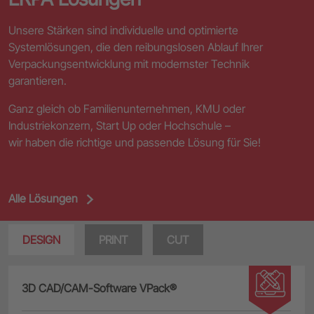
Unsere Stärken sind individuelle und optimierte
Systemlösungen, die den reibungslosen Ablauf Ihrer
Verpackungsentwicklung mit modernster Technik
garantieren.
Ganz gleich ob Familienunternehmen, KMU oder
Industriekonzern, Start Up oder Hochschule –
wir haben die richtige und passende Lösung für Sie!
Alle Lösungen
DESIGN
PRINT
CUT
3D CAD/CAM-Software VPack®