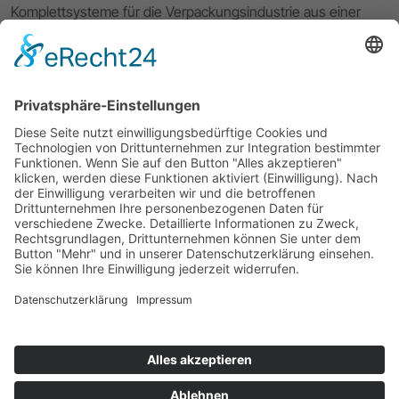
Komplettsysteme für die Verpackungsindustrie aus einer
Hand. Die hauseigene 3D CAD CAM Software VPack®
komplettiert den Workflow von der Entwicklung und dem
Verpackungsdesign über das Prototyping bis hin zur digitalen
Kleinserienproduktion Ihrer Verpackungslösung. Mit
exzellentem Service und 40 Jahren Erfahrung unterstützt
Sie ERPA bei allen Fragen rund um Ihren Workflow.
Impressum
Datenschutzerklärung
ERPA Systeme GmbH
Software- und Systemlösungen für die Verpackungsindustrie
Willi-Eichler-Str. 24
D-37079 Göttingen