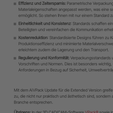
Effizienz und Zeitersparnis:
Parametrische Verpackung
Materialeigenschaften angepasst werden, was eine sc
ermöglicht. So stehen Ihnen mit nur einem Standard z
Einheitlichkeit und Konsistenz
: Standards schaffen e
Beteiligten und vereinfachen die Kommunikation erheb
Kostenreduktion
: Standardisierte Designs führen zu
Produktionseffizienz und minimierte Materialverschwe
erleichtern zudem die Lagerung und den Transport.
Regulierung und Konformität:
Verpackungsstandards un
Vorschriften und Normen. Dies ist besonders wichtig,
Anforderungen in Bezug auf Sicherheit, Umweltvertr
Mit dem AiVPack Update für die Extended Version greif
zu, die nicht nur praktisch und ästhetisch sind, sonder
Branche entsprechen.
Übrigens:
In der 3D CAD/CAM-Software
VPack®
sowie i