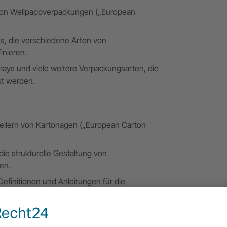
 von Wellpappverpackungen („European
, die verschiedene Arten von
inieren.
rays und viele weitere Verpackungsarten, die
st werden.
tellern von Kartonagen („European Carton
e strukturelle Gestaltung von
en.
efinitionen und Anleitungen für die
A-Code ausschließlich auf Verpackungen