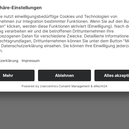
packungen aus Vollpappe, die den
ndustrie entsprechen.
ie Vielfalt Ihrer Produkte wider. Deshalb
n wie Wellpappe, Vollpappe, Wabenmaterial
 zu schützen und zu präsentieren.
tschachteln und Funktionsverpackungen
ie Möbel und Verpackungspolster aus