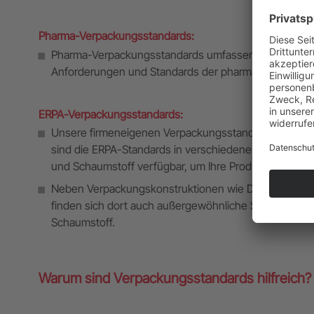
Pharma-Verpackungsstandards:
Pharma-Verpackungsstandards umfassen Sekundärver
Anforderungen und Standards der pharmazeutischen I
ERPA-Verpackungsstandards:
Unsere firmeneigenen Verpackungsstandards spiegeln d
sind die ERPA-Standards in verschiedenen Materialie
und Schaumstoff verfügbar, um Ihre Produkte optimal
Neben Verpackungskonstruktionen wie Displays, Fal
finden sich dort auch außergewöhnliche Standards w
Schaumstoff.
Warum sind Verpackungsstandards hilfreich?