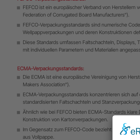
FEFCO ist ein europäischer Verband von Herstellern
Federation of Corrugated Board Manufacturers“).
FEFCO-Verpackungsstandards sind numerische Codes
Wellpappverpackungen und deren Konstruktionen def
Diese Standards umfassen Faltschachteln, Displays, T
mit individuellen Parametern und Materialien angepas
ECMA-Verpackungsstandards:
Die ECMA ist eine europäische Vereinigung von Hers
Makers Association“).
ECMA-Verpackungsstandards konzentrieren sich auf di
standardisierten Faltschachteln und Stanzverpackung
Ähnlich wie bei FEFCO bieten ECMA-Standards klare D
Konstruktion von Kartonverpackungen.
Im Gegensatz zum FEFCO-Code bezieht sich der ECM
aus Vollpappe.