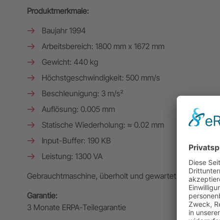
Produktmerkmale:
Baujahr 1994
Arbeitsbereich: 1800 mm x 1672 mm
Gewicht: 440 kg
Höchstgeschwindigkeit: 500 mm/s
Beschleunigung: 3 m/s²
Auflösung: 0.005 mm
Statische Wiederholung: ≈ 0.02 mm
Input-Buffer: 190 KB
Leistung: 1300 VA
Gebrauchtmaschine, überholt und gewartet (optische 
Garantie:
3 Monate ERPA-Teilegarantie