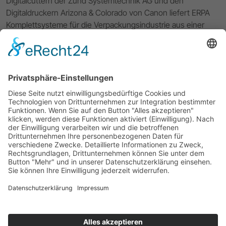
Digitalcuttern der Zünd Systemtechnik AG und den
Digitaldruckern Arizona & Colorado von Canon liefert ERPA
Komplettsysteme für die Verpackungsindustrie aus einer
Hand. Die hauseigene 3D CAD CAM Software VPack®
komplettiert den Workflow von der Entwicklung und dem
Verpackungsdesign über das Prototyping bis hin zur digitalen
Kleinserienproduktion Ihrer Verpackungslösung. Mit
exzellentem Service und 40 Jahren Erfahrung unterstützt
Sie ERPA bei allen Fragen rund um Ihren Workflow.
Impressum
Datenschutzerklärung
ERPA Systeme GmbH
Software- und Systemlösungen für die Verpackungsindustrie
Willi-Eichler-Str. 24
D-37079 Göttingen