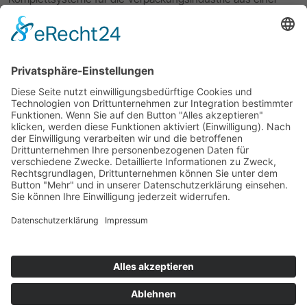
Hand. Die hauseigene 3D CAD CAM Software VPack®
komplettiert den Workflow von der Entwicklung und dem
Verpackungsdesign über das Prototyping bis hin zur digitalen
Kleinserienproduktion Ihrer Verpackungslösung. Mit
exzellentem Service und 40 Jahren Erfahrung unterstützt
Sie ERPA bei allen Fragen rund um Ihren Workflow.
Impressum
Datenschutzerklärung
ERPA Systeme GmbH
Software- und Systemlösungen für die Verpackungsindustrie
Willi-Eichler-Str. 24
D-37079 Göttingen
Tel.:
+49 (0)551 789 50-0