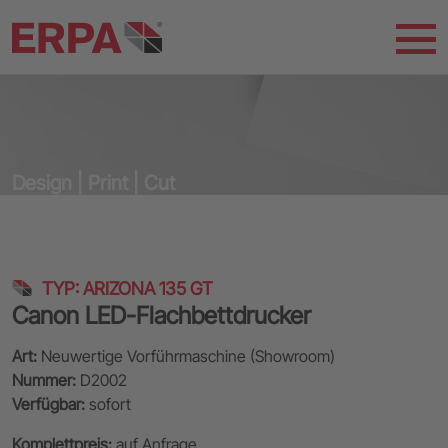
Design | Print | Cut
TYP: ARIZONA 135 GT
Canon LED-Flachbettdrucker
Art:
Neuwertige Vorführmaschine (Showroom)
Nummer:
D2002
Verfügbar:
sofort
Komplettpreis:
auf Anfrage