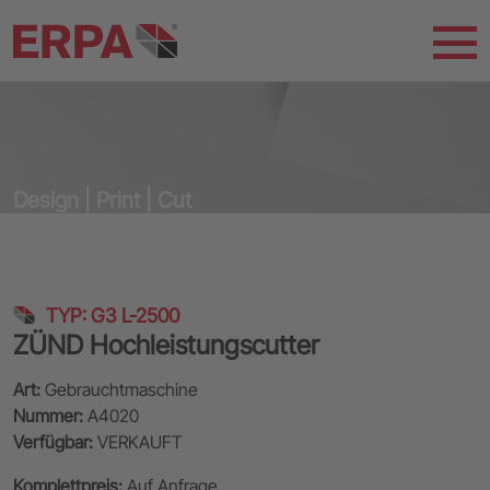
Design | Print | Cut
TYP: G3 L-2500
ZÜND Hochleistungscutter
Art:
Gebrauchtmaschine
Nummer:
A4020
Verfügbar:
VERKAUFT
Komplettpreis:
Auf Anfrage