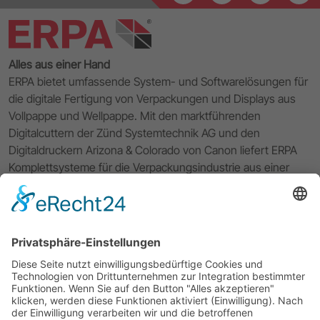
Alles aus einer Hand
ERPA bietet umfassende System- und Softwarelösungen für
die digitale Fertigung von Verpackungen und Displays aus
Vollpappe und Wellpappe. Mit den marktführenden
Digitalcuttern der Zünd Systemtechnik AG und den
Digitaldruckern Arizona & Colorado von Canon liefert ERPA
Komplettsysteme für die Verpackungsindustrie aus einer
Hand. Die hauseigene 3D CAD CAM Software VPack®
komplettiert den Workflow von der Entwicklung und dem
Verpackungsdesign über das Prototyping bis hin zur digitalen
Kleinserienproduktion Ihrer Verpackungslösung. Mit
exzellentem Service und 40 Jahren Erfahrung unterstützt
Sie ERPA bei allen Fragen rund um Ihren Workflow.
Impressum
Datenschutzerklärung