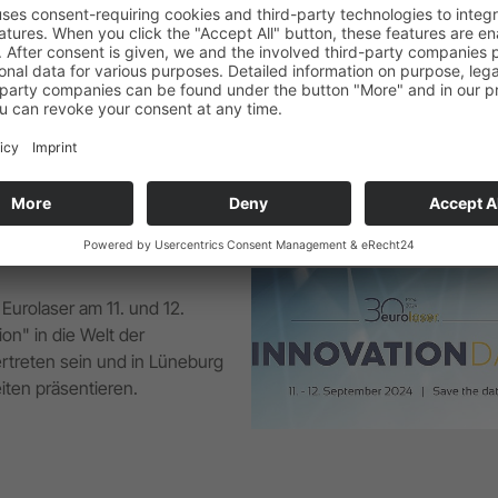
für die Verpackungsindustrie
einen umfassenden Überblick
Eurolaser am 11. und 12.
on" in die Welt der
rtreten sein und in Lüneburg
ten präsentieren.