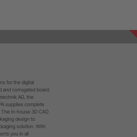
 for the digital
d and corrugated board.
mtechnik AG, the
RPA supplies complete
e. The in-house 3D CAD
kaging design to
ckaging solution. With
rts you in all