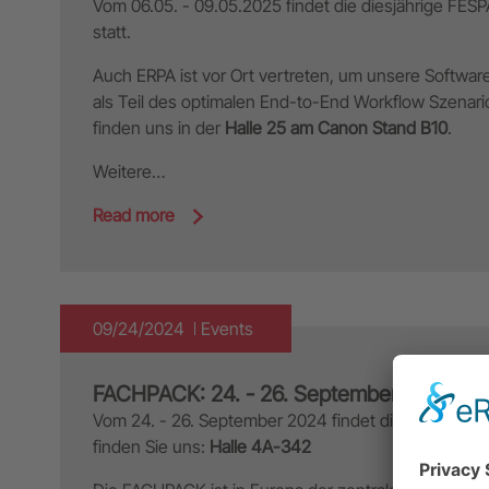
Vom 06.05. - 09.05.2025 findet die diesjährige FESPA
statt.
Auch ERPA ist vor Ort vertreten, um unsere Software
als Teil des optimalen End-to-End Workflow Szenario
finden uns in der
Halle 25 am Canon Stand B10
.
Weitere…
Read more
09/24/2024
Events
FACHPACK: 24. - 26. September 2024
Vom 24. - 26. September 2024 findet die FACHPACK i
finden Sie uns:
Halle 4A-342