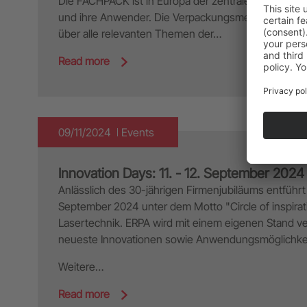
Die FACHPACK ist in Europa der zentrale Treffpunkt 
und ihre Anwender. Die Verpackungsmesse bietet 
über alle relevanten Themen der…
Read more
09/11/2024
Events
Innovation Days: 11. - 12. September 2024
Anlässlich des 30-jährigen Firmenjubiläums entführt 
September 2024 unter dem Motto "Circle of inspirati
Lasertechnik. ERPA wird mit einem eigenen Stand ve
neueste Innovationen sowie Anwendungsmöglichkei
Weitere…
Read more