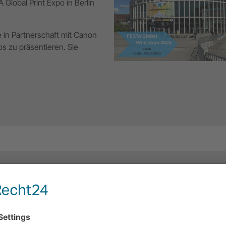
 Global Print Expo in Berlin
 in Partnerschaft mit Canon
s zu präsentieren. Sie
n Nürnberg statt. Hier